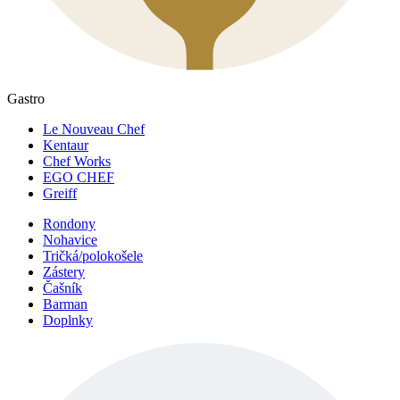
Gastro
Le Nouveau Chef
Kentaur
Chef Works
EGO CHEF
Greiff
Rondony
Nohavice
Tričká/polokošele
Zástery
Čašník
Barman
Doplnky