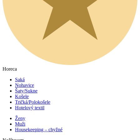
Horeca
Saká
Nohavice
Šaty/Sukne
Košele
Tričká/Polokošele
Hotelový textil
Ženy
Muži
Housekeeping – chyžné