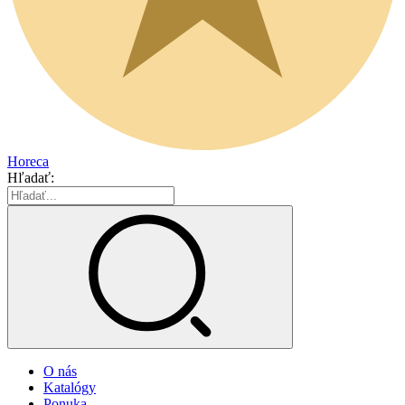
Horeca
Hľadať:
O nás
Katalógy
Ponuka