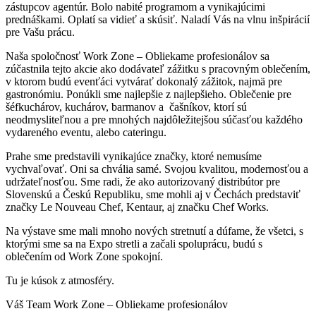
zástupcov agentúr. Bolo nabité programom a vynikajúcimi
prednáškami. Oplatí sa vidieť a skúsiť. Naladí Vás na vlnu inšpirácií
pre Vašu prácu.
Naša spoločnosť Work Zone – Obliekame profesionálov sa
zúčastnila tejto akcie ako dodávateľ zážitku s pracovným oblečením,
v ktorom budú evenťáci vytvárať dokonalý zážitok, najmä pre
gastronómiu. Ponúkli sme najlepšie z najlepšieho. Oblečenie pre
šéfkuchárov, kuchárov, barmanov a čašníkov, ktorí sú
neodmysliteľnou a pre mnohých najdôležitejšou súčasťou každého
vydareného eventu, alebo cateringu.
Prahe sme predstavili vynikajúce značky, ktoré nemusíme
vychvaľovať. Oni sa chvália samé. Svojou kvalitou, modernosťou a
udržateľnosťou. Sme radi, že ako autorizovaný distribútor pre
Slovenskú a Českú Republiku, sme mohli aj v Čechách predstaviť
značky Le Nouveau Chef, Kentaur, aj značku Chef Works.
Na výstave sme mali mnoho nových stretnutí a dúfame, že všetci, s
ktorými sme sa na Expo stretli a začali spoluprácu, budú s
oblečením od Work Zone spokojní.
Tu je kúsok z atmosféry.
Váš Team Work Zone – Obliekame profesionálov